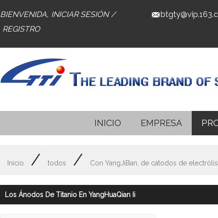
BIENVENIDA,
INICIAR SESIÓN
/
btgty@vip.163.
REGISTRO
INICIO
EMPRESA
PR
/
/
Inicio
todos
Con YangJiBan, de cátodos de electrólis
Los Ánodos De Titanio En YangHuaQian Ii