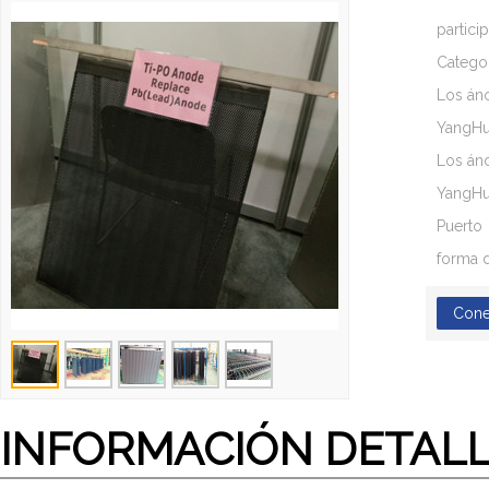
partici
Catego
Los áno
YangHua
Los áno
YangHua
Puerto
forma 
Cone
INFORMACIÓN DETAL