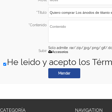
Móvil
*
Título
*
Contenido
Solo admite .rar/.zip/.jpg/.png/.gif/.
Subir
Accesorios
He leido y acepto los Térm
Mandar
CATEGORÍA
NAVIGATION