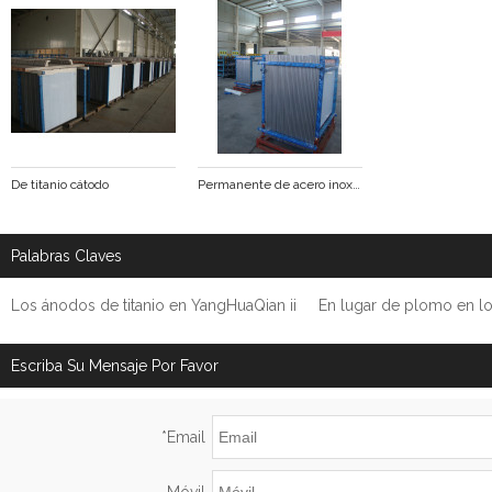
De titanio cátodo
Permanente de acero inoxidable cátodo
Palabras Claves
Los ánodos de titanio en YangHuaQian ii
En lugar de plomo en lo
Escriba Su Mensaje Por Favor
*
Email