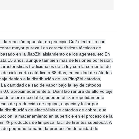
- la reacción opuesta, en principio Cu2 electrolito con
e cobre mayor pureza.
Las características técnicas de
asado en la JiaoZhi aislamiento de los agentes, etc.
En
 hasta 15 años, aunque también más de lesiones por lesión,
racterísticas tradicionales de la ley con la corriente, de
 de ciclo corto catódico a 68 días, en calidad de cátodos
baja debido a la distribución de las PingZhi cátodos,
 La cantidad de sao de vapor bajo la ley de cátodos
 en 0,6 aproximadamente.
5. DianHao ranura de alto voltaje
aca de acero inoxidable, pueden utilizar repetidamente
cesos de producción de equipo, espacio y follar por
a distribución de electrólisis de cátodos de cobre, que
ucción, almacenamiento en superficie en el proceso de la
Sin ③ productos de limpieza, fácil de tirantes subidos.
3. A
isis de pequeño tamaño, la producción de unidad de