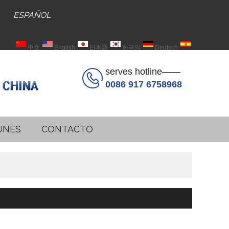
ESPAÑOL
中文
English
日本語
한국의
Deutsch
Español
serves hotline——
0086 917 6758968
UNES
CONTACTO