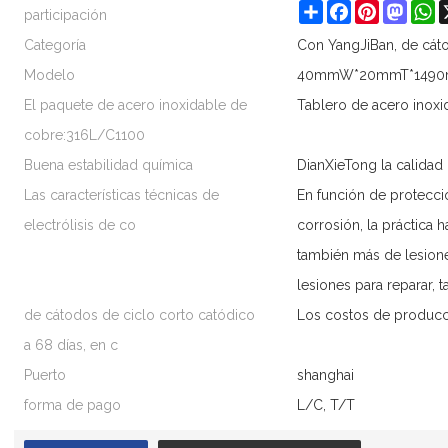
participación
Share
Facebook
Pinterest
Masto
W
Categoría
Con YangJiBan, de cáto
Modelo
40mmW*20mmT*1490
El paquete de acero inoxidable de
Tablero de acero inoxi
cobre:316L/C1100
Buena estabilidad química
DianXieTong la calidad
Las características técnicas de
En función de protecci
electrólisis de co
corrosión, la práctica 
también más de lesion
lesiones para reparar,
de cátodos de ciclo corto catódico
Los costos de producci
a 68 días, en c
Puerto
shanghai
forma de pago
L/C, T/T