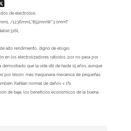
don
hatsApp
X
dos de electrólisis
mmL /1236mmL*852mmW*3.0mmT
dable:316L
 de alto rendimiento, digno de elogio
ón en los electrolizadores cátodos, por no pasa por
ha demostrado que la vida útil de hasta 15 años, aunque
es por lesión, más maquinaria mecánica de pequeñas
 también XiaNian normal de daños < 1%.
ón de baja, los beneficios económicos de la buena.