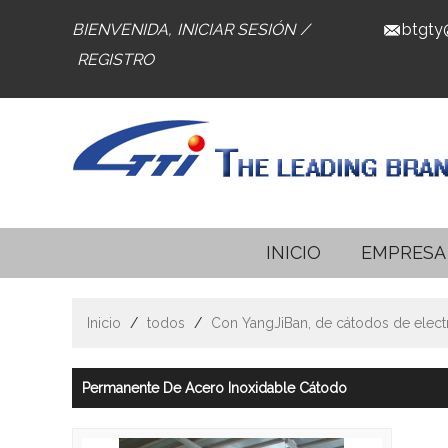
BIENVENIDA,
INICIAR SESIÓN
/
btgty
REGISTRO
INICIO
EMPRESA
Inicio
/
todos
/
Con YangJiBan, de cátodos de electr
Permanente De Acero Inoxidable Cátodo