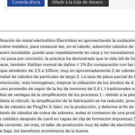
Conecta ahora
Añadir a la lista de deseos
finación de metal electrolítico.
Electrólisis es aprovechando la oxidación 
e cobre metálico, para restaurar las, en el cátodo, adsorción cátodos d
acero inoxidable, puede usar repetidamente en casa y no necesitamos b
r no pasa por corrosión, la práctica ha demostrado que la vida útil de
arar, también XiaNian normal de daños < 1%.
En comparación con las ca
te que alrededor de 3,5 a 100cm, muy en aproximadamente.
2 de cátodos
unidad de cátodos de partículas de largo.
3. La tasa de placa parcial de 
ortocircuito, más homogéneo, mejorar la utilización de los ánodos de.
4.
mo promedio de vapor de la ley de menores de 0,4 t, t tradicionales
sis de ventajas de la simplificación de los procesos 1 - debido a la pl
eta el ridículo, la simplificación de la fabricación se ha reducido, pro
le de cátodos de PingZhi ① bien, no la producción, y deforme al fin de l
átodo de cátodos de cobre de sobreiro, evitar el comienzo de una prod
e catódico después de carril en capas de clip de formación impurezas.
 corriente, sin más, el taller de producción muy de taller de electról
e baja, los beneficios económicos de la buena.