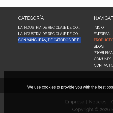
CATEGORÍA
NAVIGA
LA INDUSTRIA DE RECICLAJE DE COBRE Y GALVANIZADO CON DOBLE COMPUESTO DE METAL
INICIO
LA INDUSTRIA DE RECICLAJE DE COBRE Y GALVANIZAR COMPUESTO DE TRES CAPAS DE METAL
EMPRESA
CON YANGJIBAN, DE CÁTODOS DE ELECTRÓLISIS
PRODUCT
BLOG
PROBLEMA
COMUNES
CONTACT
We use cookies to provide you with the best poss
Empresa
Noticias
Copyright © 2026