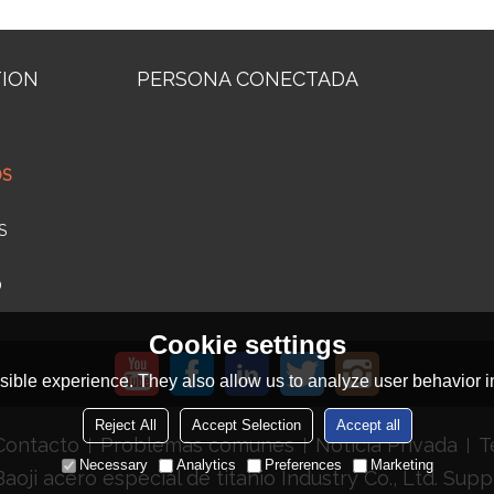
TION
PERSONA CONECTADA
OS
S
O
Cookie settings
ible experience. They also allow us to analyze user behavior in
Reject All
Accept Selection
Accept all
Contacto
Problemas comunes
Noticia Privada
T
Necessary
Analytics
Preferences
Marketing
Baoji acero especial de titanio Industry Co., Ltd.
Supp