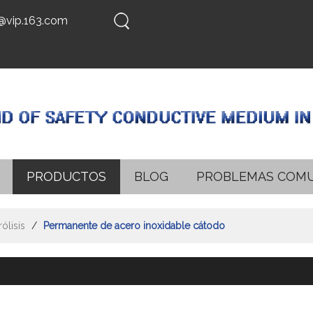
@vip.163.com
PRODUCTOS
BLOG
PROBLEMAS COM
ólisis
/
Permanente de acero inoxidable cátodo