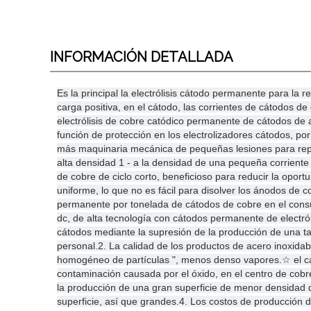
INFORMACIÓN DETALLADA
Es la principal la electrólisis cátodo permanente para la re
carga positiva, en el cátodo, las corrientes de cátodos d
electrólisis de cobre catódico permanente de cátodos de 
función de protección en los electrolizadores cátodos, po
más maquinaria mecánica de pequeñas lesiones para rep
alta densidad 1 - a la densidad de una pequeña corrien
de cobre de ciclo corto, beneficioso para reducir la oport
uniforme, lo que no es fácil para disolver los ánodos de c
permanente por tonelada de cátodos de cobre en el consu
dc, de alta tecnología con cátodos permanente de electróli
cátodos mediante la supresión de la producción de una tabl
personal.
2. La calidad de los productos de acero inoxidab
homogéneo de partículas ", menos denso vapores.
☆ el c
contaminación causada por el óxido, en el centro de cobr
la producción de una gran superficie de menor densidad de
superficie, así que grandes.
4. Los costos de producción d