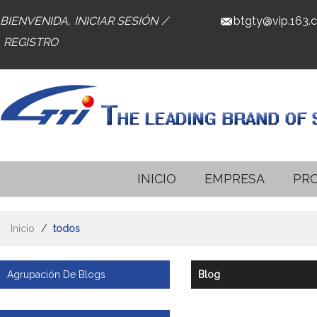
BIENVENIDA,
INICIAR SESIÓN
/
btgty@vip.163.
REGISTRO
INICIO
EMPRESA
PR
Inicio
/
todos
Agrupación De Blogs
Blog